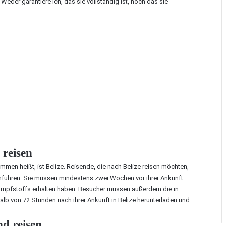
 Weder garantiere ich, das sie vollständig ist, noch das sie
 reisen
ommen heißt, ist Belize. Reisende, die nach Belize reisen möchten,
hführen. Sie müssen mindestens zwei Wochen vor ihrer Ankunft
Impfstoffs erhalten haben. Besucher müssen außerdem die in
alb von 72 Stunden nach ihrer Ankunft in Belize herunterladen und
d reisen