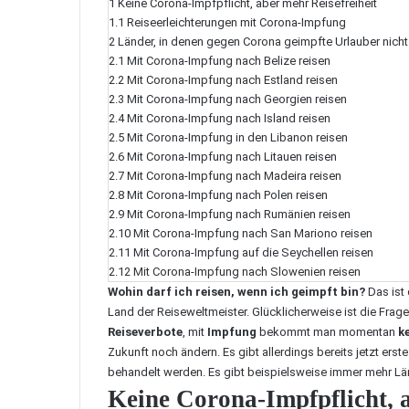
1
Keine Corona-Impfpflicht, aber mehr Reisefreiheit
1.1
Reiseerleichterungen mit Corona-Impfung
2
Länder, in denen gegen Corona geimpfte Urlauber nich
2.1
Mit Corona-Impfung nach Belize reisen
2.2
Mit Corona-Impfung nach Estland reisen
2.3
Mit Corona-Impfung nach Georgien reisen
2.4
Mit Corona-Impfung nach Island reisen
2.5
Mit Corona-Impfung in den Libanon reisen
2.6
Mit Corona-Impfung nach Litauen reisen
2.7
Mit Corona-Impfung nach Madeira reisen
2.8
Mit Corona-Impfung nach Polen reisen
2.9
Mit Corona-Impfung nach Rumänien reisen
2.10
Mit Corona-Impfung nach San Mariono reisen
2.11
Mit Corona-Impfung auf die Seychellen reisen
2.12
Mit Corona-Impfung nach Slowenien reisen
Wohin darf ich reisen, wenn ich geimpft bin?
Das ist 
Land der Reiseweltmeister. Glücklicherweise ist die Frage 
Reiseverbote
, mit
Impfung
bekommt man momentan
k
Zukunft noch ändern. Es gibt allerdings bereits jetzt erst
behandelt werden. Es gibt beispielsweise immer mehr Län
Keine Corona-Impfpflicht, a