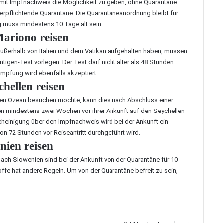
 mit Impfnachweis die Möglichkeit zu geben, ohne Quarantäne
 verpflichtende Quarantäne. Die Quarantäneanordnung bleibt für
g muss mindestens 10 Tage alt sein.
ariono reisen
ußerhalb von Italien und dem Vatikan aufgehalten haben, müssen
tigen-Test vorlegen. Der Test darf nicht älter als 48 Stunden
Impfung wird ebenfalls akzeptiert.
hellen reisen
en Ozean besuchen möchte, kann dies nach Abschluss einer
 mindestens zwei Wochen vor ihrer Ankunft auf den Seychellen
scheinigung über den Impfnachweis wird bei der Ankunft ein
on 72 Stunden vor Reiseantritt durchgeführt wird.
ien reisen
nach Slowenien sind bei der Ankunft von der Quarantäne für 10
ffe hat andere Regeln. Um von der Quarantäne befreit zu sein,