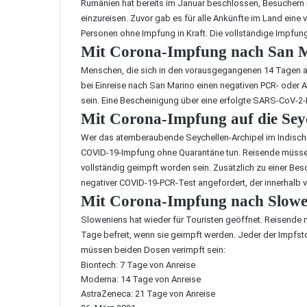
Rumänien hat bereits im Januar beschlossen, Besuchern
einzureisen. Zuvor gab es für alle Ankünfte im Land eine
Personen ohne Impfung in Kraft. Die vollständige Impfun
Mit Corona-Impfung nach San M
Menschen, die sich in den vorausgegangenen 14 Tagen a
bei Einreise nach San Marino einen negativen PCR- oder An
sein. Eine Bescheinigung über eine erfolgte SARS-CoV-2-
Mit Corona-Impfung auf die Seyc
Wer das atemberaubende Seychellen-Archipel im Indisch
COVID-19-Impfung ohne Quarantäne tun. Reisende müssen
vollständig geimpft worden sein. Zusätzlich zu einer Be
negativer COVID-19-PCR-Test angefordert, der innerhalb v
Mit Corona-Impfung nach Slowen
Sloweniens hat wieder für Touristen geöffnet. Reisende 
Tage befreit, wenn sie geimpft werden. Jeder der Impfsto
müssen beiden Dosen verimpft sein:
Biontech: 7 Tage von Anreise
Moderna: 14 Tage von Anreise
AstraZeneca: 21 Tage von Anreise