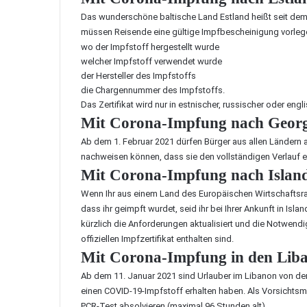
Das wunderschöne baltische Land Estland heißt seit dem 
müssen Reisende eine gültige Impfbescheinigung vorleg
wo der Impfstoff hergestellt wurde
welcher Impfstoff verwendet wurde
der Hersteller des Impfstoffs
die Chargennummer des Impfstoffs.
Das Zertifikat wird nur in estnischer, russischer oder eng
Mit Corona-Impfung nach Georgi
Ab dem 1. Februar 2021 dürfen Bürger aus allen Ländern
nachweisen können, dass sie den vollständigen Verlauf 
Mit Corona-Impfung nach Island
Wenn Ihr aus einem Land des Europäischen Wirtschafts
dass ihr geimpft wurdet, seid ihr bei Ihrer Ankunft in Isl
kürzlich die Anforderungen aktualisiert und die Notwend
offiziellen Impfzertifikat enthalten sind.
Mit Corona-Impfung in den Liba
Ab dem 11. Januar 2021 sind Urlauber im Libanon von de
einen COVID-19-Impfstoff erhalten haben. Als Vorsichts
PCR-Test absolvieren (maximal 96 Stunden alt).