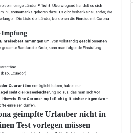
nreise in einige Länder
Pflicht
. Überwiegend handelt es sich
m in Lateinamerika gehören dazu. Es gibt bisher keine Länder, die
erlangen. Die Liste der Länder, bei denen die Einreise mit Corona-
a-Impfung
Einreisebestimmungen
um. Von vollständig
geschlossenen
e gesamte Bandbreite. Grob, kann man folgende Einstufung
Quarantäne
 (bsp.
Ecuador
)
t oder Quarantäne
ermöglicht haben, haben nun
r Regel sieht die Reiseerleichterung so aus, das man sich
vor
. Hinweis:
Eine Corona-Impfpflicht gilt bisher nirgendwo
–
fte einreisen dürfen.
ona geimpfte Urlauber nicht in
nen Test vorlegen müssen