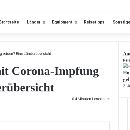
Startseite
Länder
Equipment
Reisetipps
Sonstig
Auc
 reisen? Eine Länderübersicht
S
Rei
it Corona-Impfung
c
Ho
h
l
ge
erübersicht
i
2. J
e
ß
0
4 Minuten Lesedauer
e
n