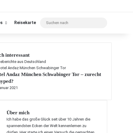
Suchen
es
Reisekarte
nach
h interessant
seberichte aus Deutschland
tel Andaz München Schwabinger Tor – zurecht
hyped?
anuar 2021
Über mich
Ich habe das große Glück seit über 10 Jahren die
spannendsten Ecken der Welt kennenlernen zu
dürfen. Hier starte ich einen Versuch die gemachten