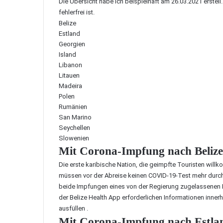
Die Übersicht habe ich beispielhaft am 26.03.2021 erstell.
fehlerfrei ist.
Belize
Estland
Georgien
Island
Libanon
Litauen
Madeira
Polen
Rumänien
San Marino
Seychellen
Slowenien
Mit Corona-Impfung nach Belize
Die erste karibische Nation, die geimpfte Touristen willk
müssen vor der Abreise keinen COVID-19-Test mehr durc
beide Impfungen eines von der Regierung zugelassenen 
der
Belize Health App
erforderlichen Informationen innerh
ausfüllen .
Mit Corona-Impfung nach Estlan