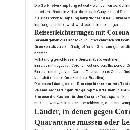
Die
Gelbfieber-Impfung
ist seit vielen Jahren bei der Ei
dabei um Länder in Afrika, doch auch Guayana und Surina
die eine
Corona-Impfung verpflichtend bei Einreise
v
Impfung erleichtert wird, wird jedoch immer länger.
Reiseerleichterungen mit Coron
Generell gehen die Länder völlig unterschiedlich mit ihren
Grenzen
bis zu vollständig
offenen Grenzen
gibt es di
nehmen:
vollständig geschlossene Grenzen (bsp. Australien)
Einreise mit negativen Corona-Test und verpflichtender 
Einreise mit negativem Corona-Test und ohne Quarantäne
komplett offenen Grenzen (bsp.
Brasilien
)
Die ersten Länder, die die
Einreise bisher nur mit Tes
Reiseerleichterungen für geimpfte Urlauber
. In alle
Einreise die Kosten für den Corona-Test sparen
kann
noch hat weltweit kein Land beschlossen, dass nur Geimp
Länder, in denen gegen Cor
Quarantäne müssen oder kei