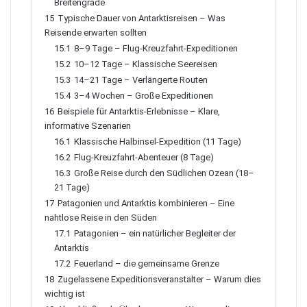
Breitengrade
15
Typische Dauer von Antarktisreisen – Was
Reisende erwarten sollten
15.1
8–9 Tage – Flug-Kreuzfahrt-Expeditionen
15.2
10–12 Tage – Klassische Seereisen
15.3
14–21 Tage – Verlängerte Routen
15.4
3–4 Wochen – Große Expeditionen
16
Beispiele für Antarktis-Erlebnisse – Klare,
informative Szenarien
16.1
Klassische Halbinsel-Expedition (11 Tage)
16.2
Flug-Kreuzfahrt-Abenteuer (8 Tage)
16.3
Große Reise durch den Südlichen Ozean (18–
21 Tage)
17
Patagonien und Antarktis kombinieren – Eine
nahtlose Reise in den Süden
17.1
Patagonien – ein natürlicher Begleiter der
Antarktis
17.2
Feuerland – die gemeinsame Grenze
18
Zugelassene Expeditionsveranstalter – Warum dies
wichtig ist