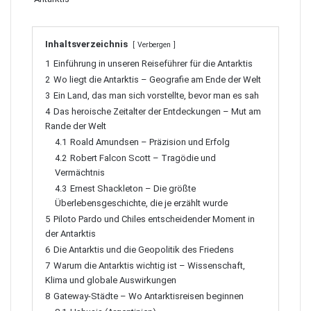
Inhaltsverzeichnis
Verbergen
1
Einführung in unseren Reiseführer für die Antarktis
2
Wo liegt die Antarktis – Geografie am Ende der Welt
3
Ein Land, das man sich vorstellte, bevor man es sah
4
Das heroische Zeitalter der Entdeckungen – Mut am
Rande der Welt
4.1
Roald Amundsen – Präzision und Erfolg
4.2
Robert Falcon Scott – Tragödie und
Vermächtnis
4.3
Ernest Shackleton – Die größte
Überlebensgeschichte, die je erzählt wurde
5
Piloto Pardo und Chiles entscheidender Moment in
der Antarktis
6
Die Antarktis und die Geopolitik des Friedens
7
Warum die Antarktis wichtig ist – Wissenschaft,
Klima und globale Auswirkungen
8
Gateway-Städte – Wo Antarktisreisen beginnen