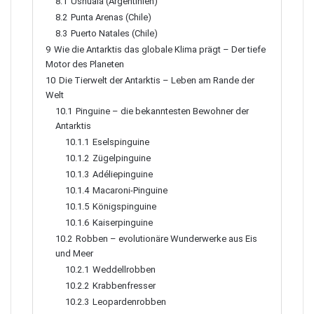
8.1
Ushuaia (Argentinien)
8.2
Punta Arenas (Chile)
8.3
Puerto Natales (Chile)
9
Wie die Antarktis das globale Klima prägt – Der tiefe
Motor des Planeten
10
Die Tierwelt der Antarktis – Leben am Rande der
Welt
10.1
Pinguine – die bekanntesten Bewohner der
Antarktis
10.1.1
Eselspinguine
10.1.2
Zügelpinguine
10.1.3
Adéliepinguine
10.1.4
Macaroni-Pinguine
10.1.5
Königspinguine
10.1.6
Kaiserpinguine
10.2
Robben – evolutionäre Wunderwerke aus Eis
und Meer
10.2.1
Weddellrobben
10.2.2
Krabbenfresser
10.2.3
Leopardenrobben