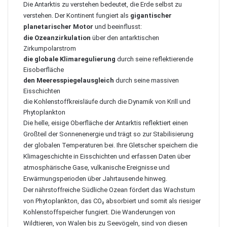
Die Antarktis zu verstehen bedeutet, die Erde selbst zu
verstehen. Der Kontinent fungiert als
gigantischer
planetarischer Motor
und beeinflusst:
die Ozeanzirkulation
über den antarktischen
Zirkumpolarstrom
die globale Klimaregulierung
durch seine reflektierende
Eisoberfläche
den Meeresspiegelausgleich
durch seine massiven
Eisschichten
die Kohlenstoffkreisläufe durch die Dynamik von Krill und
Phytoplankton
Die helle, eisige Oberfläche der Antarktis reflektiert einen
Großteil der Sonnenenergie und trägt so zur Stabilisierung
der globalen Temperaturen bei. Ihre Gletscher speichern die
Klimageschichte in Eisschichten und erfassen Daten über
atmosphärische Gase, vulkanische Ereignisse und
Erwärmungsperioden über Jahrtausende hinweg.
Der nährstoffreiche Südliche Ozean fördert das Wachstum
von Phytoplankton, das CO₂ absorbiert und somit als riesiger
Kohlenstoffspeicher fungiert. Die Wanderungen von
Wildtieren, von Walen bis zu Seevögeln, sind von diesen