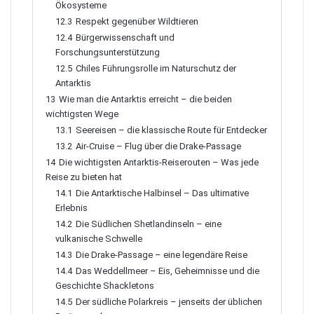
Ökosysteme
12.3
Respekt gegenüber Wildtieren
12.4
Bürgerwissenschaft und
Forschungsunterstützung
12.5
Chiles Führungsrolle im Naturschutz der
Antarktis
13
Wie man die Antarktis erreicht – die beiden
wichtigsten Wege
13.1
Seereisen – die klassische Route für Entdecker
13.2
Air-Cruise – Flug über die Drake-Passage
14
Die wichtigsten Antarktis-Reiserouten – Was jede
Reise zu bieten hat
14.1
Die Antarktische Halbinsel – Das ultimative
Erlebnis
14.2
Die Südlichen Shetlandinseln – eine
vulkanische Schwelle
14.3
Die Drake-Passage – eine legendäre Reise
14.4
Das Weddellmeer – Eis, Geheimnisse und die
Geschichte Shackletons
14.5
Der südliche Polarkreis – jenseits der üblichen