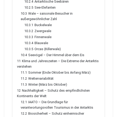
10.2.4
Antarktische Seebären
10.2.5
See-Elefanten
10.3
Wale – saisonale Besucher in
außergewöhnlicher Zahl
10.3.1
Buckelwale
10.3.2
Zwergwale
10.3.3
Finnenwale
10.3.4
Blauwale
10.3.5
Orcas (Killerwale)
10.4
Seevögel – Der Himmel über dem Eis
11
Klima und Jahreszeiten – Die Extreme der Antarktis
verstehen
11.1
Sommer (Ende Oktober bis Anfang März)
11.2
Wettervariabilität
11.3
Winter (März bis Oktober)
12
Nachhaltigkeit – Schutz des empfindlichsten
Kontinents der Welt
12.1
IAATO – Die Grundlage für
verantwortungsvollen Tourismus in der Antarktis
12.2
Biosicherheit – Schutz einheimischer