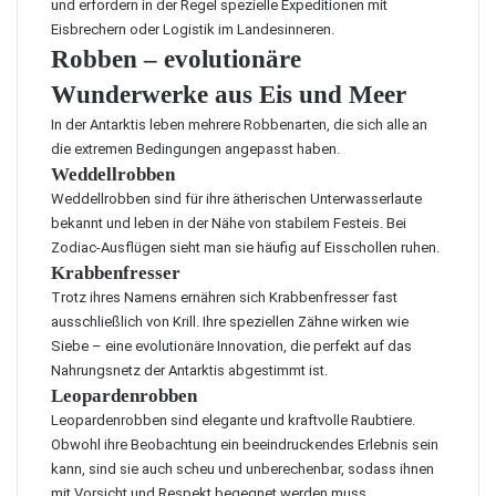
und erfordern in der Regel spezielle Expeditionen mit
Eisbrechern oder Logistik im Landesinneren.
Robben – evolutionäre
Wunderwerke aus Eis und Meer
In der Antarktis leben mehrere Robbenarten, die sich alle an
die extremen Bedingungen angepasst haben.
Weddellrobben
Weddellrobben sind für ihre ätherischen Unterwasserlaute
bekannt und leben in der Nähe von stabilem Festeis. Bei
Zodiac-Ausflügen sieht man sie häufig auf Eisschollen ruhen.
Krabbenfresser
Trotz ihres Namens ernähren sich Krabbenfresser fast
ausschließlich von Krill. Ihre speziellen Zähne wirken wie
Siebe – eine evolutionäre Innovation, die perfekt auf das
Nahrungsnetz der Antarktis abgestimmt ist.
Leopardenrobben
Leopardenrobben sind elegante und kraftvolle Raubtiere.
Obwohl ihre Beobachtung ein beeindruckendes Erlebnis sein
kann, sind sie auch scheu und unberechenbar, sodass ihnen
mit Vorsicht und Respekt begegnet werden muss.