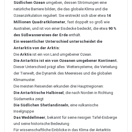
Südlichen Ozean
umgeben, dessen Strömungen eine
natürliche Barriere bilden, die das globale Klima und die
Ozeanzirkulation reguliert. Sie erstreckt sich über etwa
14
Millionen Quadratkilometer
, fast doppelt so groß wie
Australien, und ist von einer Eisdecke bedeckt, die etwa
90 %
des Süßwassereises der Erde
enthält.
Ein wesentlicher Unterschied unterscheidet die
Antarktis von der Arktis:
Die
Arktis
ist ein von Land umgebener Ozean.
Die Antarktis ist ein von Ozeanen umgebener Kontinent.
Dieser Unterschied prägt alles: Wettersysteme, die Verteilung
der Tierwelt, die Dynamik des Meereises und die globalen
Klimamuster.
Die meisten Reisenden erkunden drei Hauptregionen:
Die Antarktische Halbinsel
, die nach Norden in Richtung
Südamerika zeigt
Die Südlichen Shetlandinseln
, eine vulkanische
Inselgruppe
Das Weddellmeer
, bekannt für seine riesigen Tafel-Eisberge
und seine historische Bedeutung
Für wissenschaftliche Einblicke in das Klima der Antarktis