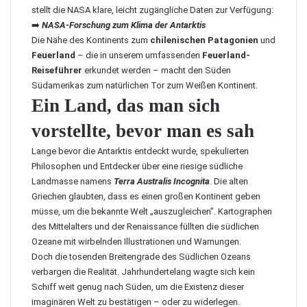
stellt die NASA klare, leicht zugängliche Daten zur Verfügung:
➡️
NASA-Forschung zum Klima der Antarktis
Die Nähe des Kontinents zum
chilenischen Patagonien
und
Feuerland
– die in unserem umfassenden
Feuerland-
Reiseführer
erkundet werden – macht den Süden
Südamerikas zum natürlichen Tor zum Weißen Kontinent.
Ein Land, das man sich
vorstellte, bevor man es sah
Lange bevor die Antarktis entdeckt wurde, spekulierten
Philosophen und Entdecker über eine riesige südliche
Landmasse namens
Terra Australis Incognita
. Die alten
Griechen glaubten, dass es einen großen Kontinent geben
müsse, um die bekannte Welt „auszugleichen”. Kartographen
des Mittelalters und der Renaissance füllten die südlichen
Ozeane mit wirbelnden Illustrationen und Warnungen.
Doch die tosenden Breitengrade des Südlichen Ozeans
verbargen die Realität. Jahrhundertelang wagte sich kein
Schiff weit genug nach Süden, um die Existenz dieser
imaginären Welt zu bestätigen – oder zu widerlegen.