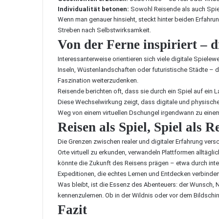
Individualität betonen:
Sowohl Reisende als auch Spie
Wenn man genauer hinsieht, steckt hinter beiden Erfahru
Streben nach Selbstwirksamkeit.
Von der Ferne inspiriert – 
Interessanterweise orientieren sich viele digitale Spielew
Inseln, Wüstenlandschaften oder futuristische Städte – die 
Faszination weiterzudenken.
Reisende berichten oft, dass sie durch ein Spiel auf ein
Diese Wechselwirkung zeigt, dass digitale und physische R
Weg von einem virtuellen Dschungel irgendwann zu eine
Reisen als Spiel, Spiel als 
Die Grenzen zwischen realer und digitaler Erfahrung ve
Orte virtuell zu erkunden, verwandeln Plattformen alltäg
könnte die Zukunft des Reisens prägen – etwa durch inter
Expeditionen, die echtes Lernen und Entdecken verbinden
Was bleibt, ist die Essenz des Abenteuers: der Wunsch, 
kennenzulernen. Ob in der Wildnis oder vor dem Bildschir
Fazit