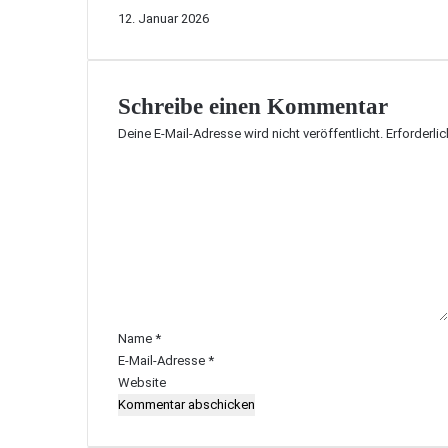
12. Januar 2026
Schreibe einen Kommentar
Deine E-Mail-Adresse wird nicht veröffentlicht.
Erforderli
K
o
m
m
e
n
t
a
r
Name
*
*
E-Mail-Adresse
*
Website