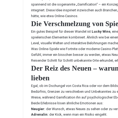
spannend ist die sogenannte „Gamification“ – ein Konze
integriert. Diese Idee inspiriert inzwischen auch Branche
hätte, wie etwa Online-Casinos.
Die Verschmelzung von Spie
Ein gutes Beispiel für diesen Wandel ist
Lucky Wins
, ein
spielerischen Elementen kombiniert. Ähnlich wie bei eine
Level, visuelle Welten und interaktive Belohnungen machen 
Was Online-Spiele wie Fortnite oder moderne Casino-Platt
Gefühl, immer ein bisschen besser zu werden, etwas Neue
Reisender Schritt für Schritt unbekannte Orte erkundet, e
Der Reiz des Neuen – war
lieben
Egal, ob im Dschungel von Costa Rica oder vor dem Bilds
Bedürfnis, Grenzen zu verschieben und Unbekanntes zu erl
Weise, während Gamification ihn auf psychologischer Eb
Beide Erlebnisse lösen ähnliche Emotionen aus:
Neugier:
der Wunsch, etwas Neues zu sehen oder zu ver
Adrenalin:
der Kick, wenn man ein Risiko eingeht.