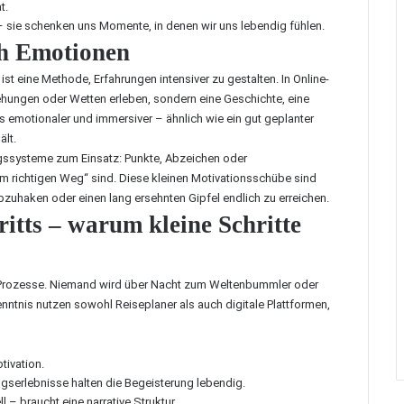
t.
– sie schenken uns Momente, in denen wir uns lebendig fühlen.
ch Emotionen
ist eine Methode, Erfahrungen intensiver zu gestalten. In Online-
ehungen oder Wetten erleben, sondern eine Geschichte, eine
s emotionaler und immersiver – ähnlich wie ein gut geplanter
ält.
gssysteme zum Einsatz: Punkte, Abzeichen oder
dem richtigen Weg“ sind. Diese kleinen Motivationsschübe sind
abzuhaken oder einen lang ersehnten Gipfel endlich zu erreichen.
ritts – warum kleine Schritte
 Prozesse. Niemand wird über Nacht zum Weltenbummler oder
nntnis nutzen sowohl Reiseplaner als auch digitale Plattformen,
tivation.
gserlebnisse halten die Begeisterung lebendig.
l – braucht eine narrative Struktur.