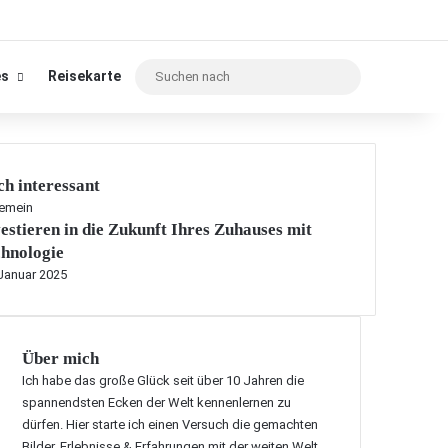
Suchen
es
Reisekarte
nach
h interessant
gemein
estieren in die Zukunft Ihres Zuhauses mit
hnologie
 Januar 2025
Über mich
Ich habe das große Glück seit über 10 Jahren die
spannendsten Ecken der Welt kennenlernen zu
dürfen. Hier starte ich einen Versuch die gemachten
Bilder, Erlebnisse & Erfahrungen mit der weiten Welt