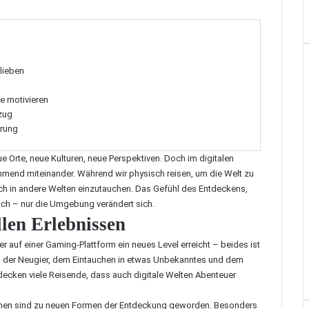
lieben
te motivieren
ezug
hrung
Orte, neue Kulturen, neue Perspektiven. Doch im digitalen
ehmend miteinander. Während wir physisch reisen, um die Welt zu
sch in andere Welten einzutauchen. Das Gefühl des Entdeckens,
ich – nur die Umgebung verändert sich.
llen Erlebnissen
auf einer Gaming-Plattform ein neues Level erreicht – beides ist
: in der Neugier, dem Eintauchen in etwas Unbekanntes und dem
ecken viele Reisende, dass auch digitale Welten Abenteuer
formen sind zu neuen Formen der Entdeckung geworden. Besonders