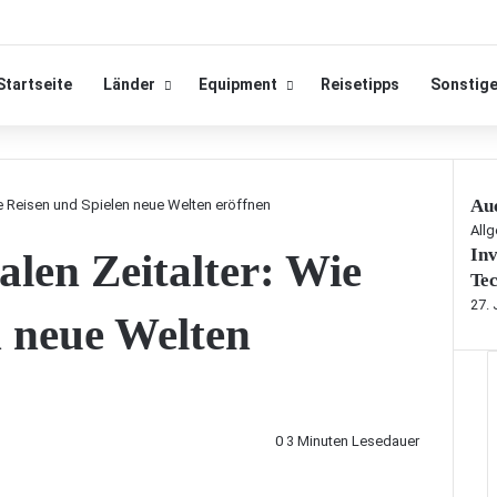
Startseite
Länder
Equipment
Reisetipps
Sonstig
Auc
ie Reisen und Spielen neue Welten eröffnen
S
All
Inv
alen Zeitalter: Wie
c
h
Tec
l
27.
n neue Welten
i
e
ß
e
n
0
3 Minuten Lesedauer