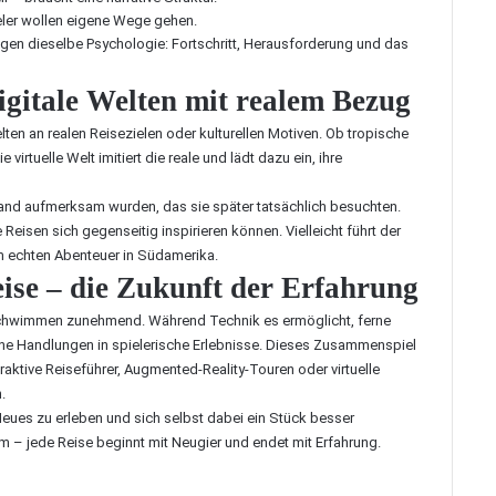
ler wollen eigene Wege gehen.
ngen dieselbe Psychologie: Fortschritt, Herausforderung und das
digitale Welten mit realem Bezug
elten an realen Reisezielen oder kulturellen Motiven. Ob tropische
virtuelle Welt imitiert die reale und lädt dazu ein, ihre
 Land aufmerksam wurden, das sie später tatsächlich besuchten.
eisen sich gegenseitig inspirieren können. Vielleicht führt der
m echten Abenteuer in Südamerika.
Reise – die Zukunft der Erfahrung
rschwimmen zunehmend. Während Technik es ermöglicht, ferne
liche Handlungen in spielerische Erlebnisse. Dieses Zusammenspiel
aktive Reiseführer, Augmented-Reality-Touren oder virtuelle
.
Neues zu erleben und sich selbst dabei ein Stück besser
m – jede Reise beginnt mit Neugier und endet mit Erfahrung.