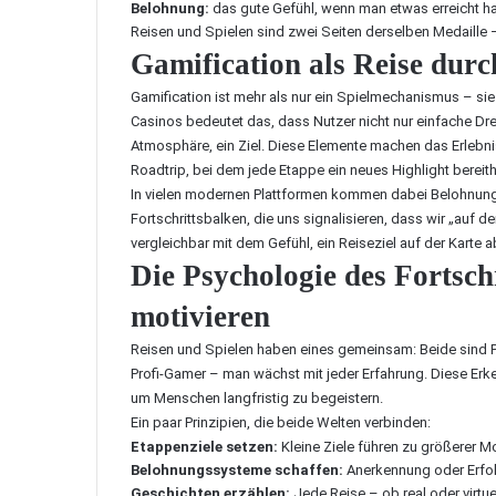
Belohnung:
das gute Gefühl, wenn man etwas erreicht ha
Reisen und Spielen sind zwei Seiten derselben Medaille 
Gamification als Reise dur
Gamification ist mehr als nur ein Spielmechanismus – sie 
Casinos bedeutet das, dass Nutzer nicht nur einfache Dr
Atmosphäre, ein Ziel. Diese Elemente machen das Erlebni
Roadtrip, bei dem jede Etappe ein neues Highlight bereith
In vielen modernen Plattformen kommen dabei Belohnun
Fortschrittsbalken, die uns signalisieren, dass wir „auf 
vergleichbar mit dem Gefühl, ein Reiseziel auf der Karte 
Die Psychologie des Fortsch
motivieren
Reisen und Spielen haben eines gemeinsam: Beide sind
Profi-Gamer – man wächst mit jeder Erfahrung. Diese Erke
um Menschen langfristig zu begeistern.
Ein paar Prinzipien, die beide Welten verbinden:
Etappenziele setzen:
Kleine Ziele führen zu größerer Mo
Belohnungssysteme schaffen:
Anerkennung oder Erfol
Geschichten erzählen:
Jede Reise – ob real oder virtuel