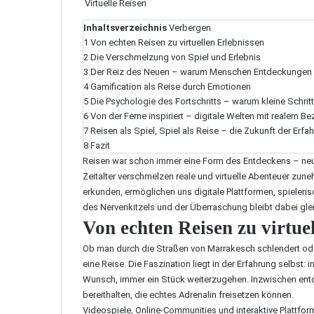
Virtuelle Reisen
Inhaltsverzeichnis
Verbergen
1
Von echten Reisen zu virtuellen Erlebnissen
2
Die Verschmelzung von Spiel und Erlebnis
3
Der Reiz des Neuen – warum Menschen Entdeckungen 
4
Gamification als Reise durch Emotionen
5
Die Psychologie des Fortschritts – warum kleine Schrit
6
Von der Ferne inspiriert – digitale Welten mit realem B
7
Reisen als Spiel, Spiel als Reise – die Zukunft der Erfa
8
Fazit
Reisen war schon immer eine Form des Entdeckens – neue 
Zeitalter verschmelzen reale und virtuelle Abenteuer zun
erkunden, ermöglichen uns digitale Plattformen, spieleri
des Nervenkitzels und der Überraschung bleibt dabei gle
Von echten Reisen zu virtue
Ob man durch die Straßen von Marrakesch schlendert oder 
eine Reise. Die Faszination liegt in der Erfahrung selbst
Wunsch, immer ein Stück weiterzugehen. Inzwischen entd
bereithalten, die echtes Adrenalin freisetzen können.
Videospiele, Online-Communities und interaktive Platt