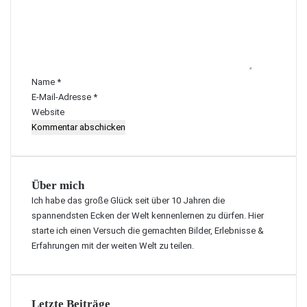
m
e
n
t
a
r
Name
*
*
E-Mail-Adresse
*
Website
Über mich
Ich habe das große Glück seit über 10 Jahren die
spannendsten Ecken der Welt kennenlernen zu dürfen. Hier
starte ich einen Versuch die gemachten Bilder, Erlebnisse &
Erfahrungen mit der weiten Welt zu teilen.
Letzte Beiträge