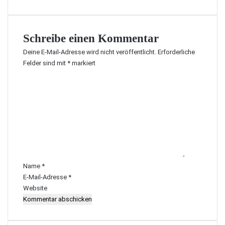
Schreibe einen Kommentar
Deine E-Mail-Adresse wird nicht veröffentlicht.
Erforderliche
Felder sind mit
*
markiert
K
o
m
m
e
n
t
a
r
Name
*
*
E-Mail-Adresse
*
Website