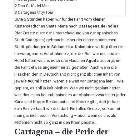
2
Das Café del Mar
3
Cartagena City-Tour
Gute 6 Stunden haben wir für die Fahrt vom kleinen
Küstenstädtchen Santa Marta nach
Cartagena de Indias
(der Zusatz dient der Unterscheidung von der spanischen
Stadt Cartagena) gebraucht, einer der ersten spanischen
Stadtgründungen in Südamerika. Kolumbien verfügt über ein
hervorragendes Autobahnnetz, der der Bus war neu und im
Hotel hatten wir uns noch drei Flaschen
Aguila
besorgt, um
die Fahrt etwas angenehmer zu gestalten. Auch wenn die
Flaschen den in Deutschland nicht ganz üblichen Inhalt von
jeweils
960ml
hatten, waren sie weit vor
Cartagena
leer – wie
geplant, es soll ja kalt bleiben. Was wir nicht geplant hatten
war, das es an kolumbianischen Autobahnen zwar hinter jeder
Kurve und Kuppe Restaurants und Kioske gibt, dort jedoch
kein Bier verkauft werden darf. Ein tolles Gesetz, so kommt
man gar nicht erst in Versuchung – auch wenn es uns als
Mitfahrern nicht so ganz in den Kram passte…
Cartagena – die Perle der