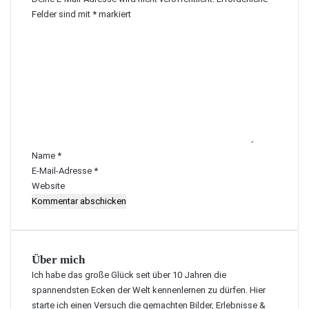
Felder sind mit
*
markiert
K
o
m
m
e
n
t
a
r
Name
*
*
E-Mail-Adresse
*
Website
Über mich
Ich habe das große Glück seit über 10 Jahren die
spannendsten Ecken der Welt kennenlernen zu dürfen. Hier
starte ich einen Versuch die gemachten Bilder, Erlebnisse &