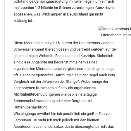
vollständige Campingausrüstung im Keller liegen, um einfach
mal
spontan 1-2 Nächte im Grünen zu verbringen
. Ganz davon
abgesehen, was Wildcampen in Deutschland gar nicht
zulässig ist.
Microabenteuer im
Diese Marktlücke hat vor 15 Jahren der Unternehmer
Jochen
Schweizer
erkannt & erschlossen und vertreibt seitdem auf der
gleichnamigen Webseite Erlebnisse und Kurztrips. Sicherlich
sind diese Angebote nur begrenzt mit einem selbst
organisierten Microabenteuer vergleichbar, allerdings ist so ja
oft. Der selbstgemachte Hamburger ist in der Regel auch kein
Vergleich mit der „Ware von der Stange“. Wobei einige der
angebotenen
Kurzreisen
definitiv als
organisiertes
Microabenteuer
durchgehen wie bsp. eine
2-tägige
Schneeschuhwanderung
oder eine
Bergtour mit
Hüttenübernachtung
.
Wie eingangs erwähnt bin ich persönlich ein großer Fan von
Fernreisen. Je mehr ich mich jedoch mit den kleinen
Abenteuern auseinandersetze, desto überzeugter bin ich, das