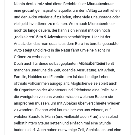
Nichts desto trotz sind diese Berichte über
Microabenteuer
eine großartige Inspirationsquelle, um dem Alltag zu entfliehen
und den Akku wieder auf zu laden, ohne viele Urlaubstage oder
viel geld investieren zu müssen. Wem auch Microabenteuer
noch zu lange dauern, der kann sich einmal mit den noch
„radikaleren“
5-to-9-Adventures
beschäftigen. Hier ist der
Ansatz der, das man quasi aus dem Büro ins bereits gepackte
Auto steigt und direkt in die Natur fährt um eine Nacht im
Grünen zu verbringen.
Doch auch für diese selbst geplanten
Microabenteuer
fehlt
manchen unter uns die Zeit, oder die Ausrüstung. Mit Arbeit,
Familie, Hobbies und Ehrenämtern ist das heutige Leben
oftmals vollkommen ausgeplant. Möglicherweise spielt auch
dir Organisation der Abenteuer und Erlebnisse eine Rolle. Nur
die wenigsten von uns werden wissen welchen Bauern sie
ansprechen müssen, um mit Alpakas über verschneite Wiesen
zu wandern. Ebenso wird kaum einer von uns wissen, auf
welcher Baustelle Mann (und vielleicht auch Frau) sich selbst
selbst hinters Steuer setzen und einfach mal eine Stunde
buddeln darf. Auch haben nur wenige Zelt, Schlafsack und eine