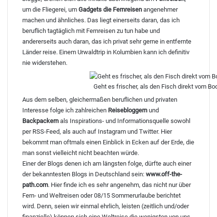
um die Fliegerei, um
Gadgets die Fernreisen
angenehmer
machen und ähnliches. Das liegt einerseits daran, das ich
beruflich tagtäglich mit Fernreisen zu tun habe und
andererseits auch daran, das ich privat sehr gerne in entfernte
Länder reise. Einem
Urwaldtrip in Kolumbien
kann ich definitiv
nie widerstehen.
Geht es frischer, als den Fisch direkt vom Bo
Aus dem selben, gleichermaßen beruflichen und privaten
Interesse folge ich zahlreichen
Reisebloggern
und
Backpackern
als Inspirations- und Informationsquelle sowohl
per RSS-Feed, als auch auf Instagram und Twitter. Hier
bekommt man oftmals einen Einblick in Ecken auf der Erde, die
man sonst vielleicht nicht beachten würde.
Einer der Blogs denen ich am längsten folge, dürfte auch einer
der bekanntesten Blogs in Deutschland sein:
www.off-the-
path.com
. Hier finde ich es sehr angenehm, das nicht nur über
Fern- und Weltreisen oder 08/15 Sommerurlaube berichtet
wird. Denn, seien wir einmal ehrlich, leisten (zeitlich und/oder
finanzielle) können sich eine Weltreise die wenigsten von uns.